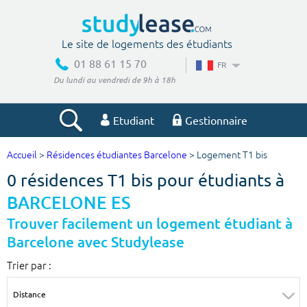
Le site de logements des étudiants
01 88 61 15 70
FR
Du lundi au vendredi de 9h à 18h
Etudiant
Gestionnaire
Accueil
>
Résidences étudiantes Barcelone
> Logement T1 bis
Votre recherche
0 résidences T1 bis pour étudiants à
Ville, école
BARCELONE ES
Trouver facilement un logement étudiant à
Barcelone avec Studylease
Budget min
Budget max
Trier par :
€
€