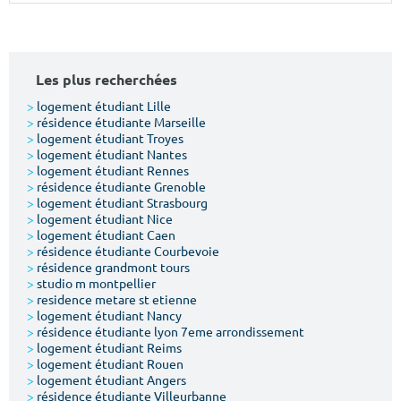
Surface min
Surface max
m²
m²
Les plus recherchées
Type de location
>
logement étudiant Lille
>
résidence étudiante Marseille
>
logement étudiant Troyes
Colocation
>
logement étudiant Nantes
>
logement étudiant Rennes
Votre date d'entrée
>
résidence étudiante Grenoble
>
logement étudiant Strasbourg
>
logement étudiant Nice
>
logement étudiant Caen
>
résidence étudiante Courbevoie
>
résidence grandmont tours
>
studio m montpellier
Chercher
>
residence metare st etienne
>
logement étudiant Nancy
>
résidence étudiante lyon 7eme arrondissement
>
logement étudiant Reims
>
logement étudiant Rouen
>
logement étudiant Angers
>
résidence étudiante Villeurbanne