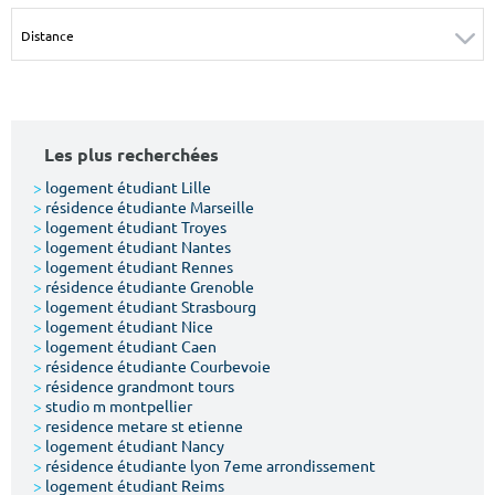
Surface min
Surface max
m²
m²
Type de location
Les plus recherchées
Colocation
>
logement étudiant Lille
>
résidence étudiante Marseille
Votre date d'entrée
>
logement étudiant Troyes
>
logement étudiant Nantes
>
logement étudiant Rennes
>
résidence étudiante Grenoble
>
logement étudiant Strasbourg
>
logement étudiant Nice
>
logement étudiant Caen
Chercher
>
résidence étudiante Courbevoie
>
résidence grandmont tours
>
studio m montpellier
>
residence metare st etienne
>
logement étudiant Nancy
>
résidence étudiante lyon 7eme arrondissement
>
logement étudiant Reims