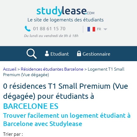
Le site de logements des étudiants
01 88 61 15 70
FR
Du lundi au vendredi de 9h à 18h
Etudiant
Gestionnaire
Accueil
>
Résidences étudiantes Barcelone
> Logement T1 Small
Votre recherche
Premium (Vue dégagée)
0 résidences T1 Small Premium (Vue
Ville, école
dégagée) pour étudiants à
BARCELONE ES
Budget min
Budget max
Trouver facilement un logement étudiant à
Barcelone avec Studylease
€
€
Trier par :