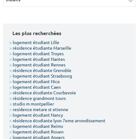
Surface min
Surface max
m²
m²
Les plus recherchées
Type de location
>
logement étudiant Lille
>
résidence étudiante Marseille
Colocation
>
logement étudiant Troyes
>
logement étudiant Nantes
Votre date d'entrée
>
logement étudiant Rennes
>
résidence étudiante Grenoble
>
logement étudiant Strasbourg
>
logement étudiant Nice
>
logement étudiant Caen
>
résidence étudiante Courbevoie
>
résidence grandmont tours
Chercher
>
studio m montpellier
>
residence metare st etienne
>
logement étudiant Nancy
>
résidence étudiante lyon 7eme arrondissement
>
logement étudiant Reims
>
logement étudiant Rouen
>
logement étudiant Angers