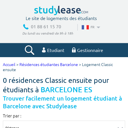
Le site de logements des étudiants
01 88 61 15 70
FR
Du lundi au vendredi de 9h à 18h
Etudiant
Gestionnaire
Accueil
>
Résidences étudiantes Barcelone
> Logement Classic
Votre recherche
ensuite
0 résidences Classic ensuite pour
Ville, école
étudiants à
BARCELONE ES
Trouver facilement un logement étudiant à
Barcelone avec Studylease
Budget min
Budget max
Trier par :
€
€