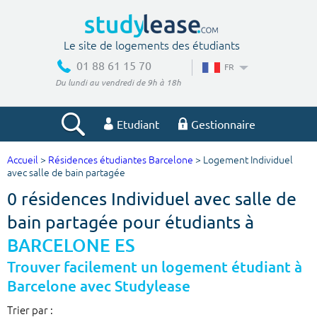
Le site de logements des étudiants
01 88 61 15 70
FR
Du lundi au vendredi de 9h à 18h
Etudiant
Gestionnaire
Accueil
>
Résidences étudiantes Barcelone
> Logement Individuel
Votre recherche
avec salle de bain partagée
0 résidences Individuel avec salle de
Ville, école
bain partagée pour étudiants à
BARCELONE ES
Budget min
Budget max
Trouver facilement un logement étudiant à
Barcelone avec Studylease
€
€
Trier par :