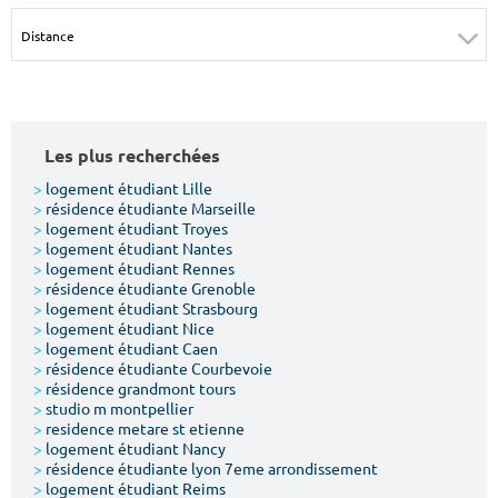
Surface min
Surface max
m²
m²
Type de location
Les plus recherchées
Colocation
>
logement étudiant Lille
>
résidence étudiante Marseille
Votre date d'entrée
>
logement étudiant Troyes
>
logement étudiant Nantes
>
logement étudiant Rennes
>
résidence étudiante Grenoble
>
logement étudiant Strasbourg
>
logement étudiant Nice
>
logement étudiant Caen
Chercher
>
résidence étudiante Courbevoie
>
résidence grandmont tours
>
studio m montpellier
>
residence metare st etienne
>
logement étudiant Nancy
>
résidence étudiante lyon 7eme arrondissement
>
logement étudiant Reims