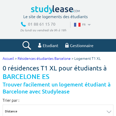
Le site de logements des étudiants
01 88 61 15 70
FR
Du lundi au vendredi de 9h à 18h
Etudiant
Gestionnaire
Accueil
>
Résidences étudiantes Barcelone
> Logement T1 XL
Votre recherche
0 résidences T1 XL pour étudiants à
Ville, école
BARCELONE ES
Trouver facilement un logement étudiant à
Barcelone avec Studylease
Budget min
Budget max
Trier par :
€
€