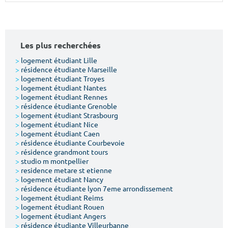
Surface min
Surface max
m²
m²
Les plus recherchées
Type de location
>
logement étudiant Lille
>
résidence étudiante Marseille
>
logement étudiant Troyes
Colocation
>
logement étudiant Nantes
>
logement étudiant Rennes
Votre date d'entrée
>
résidence étudiante Grenoble
>
logement étudiant Strasbourg
>
logement étudiant Nice
>
logement étudiant Caen
>
résidence étudiante Courbevoie
>
résidence grandmont tours
>
studio m montpellier
Chercher
>
residence metare st etienne
>
logement étudiant Nancy
>
résidence étudiante lyon 7eme arrondissement
>
logement étudiant Reims
>
logement étudiant Rouen
>
logement étudiant Angers
>
résidence étudiante Villeurbanne