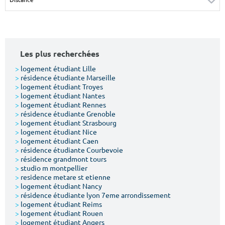
Surface min
Surface max
m²
m²
Les plus recherchées
Type de location
>
logement étudiant Lille
>
résidence étudiante Marseille
Colocation
>
logement étudiant Troyes
>
logement étudiant Nantes
Votre date d'entrée
>
logement étudiant Rennes
>
résidence étudiante Grenoble
>
logement étudiant Strasbourg
>
logement étudiant Nice
>
logement étudiant Caen
>
résidence étudiante Courbevoie
>
résidence grandmont tours
Chercher
>
studio m montpellier
>
residence metare st etienne
>
logement étudiant Nancy
>
résidence étudiante lyon 7eme arrondissement
>
logement étudiant Reims
>
logement étudiant Rouen
>
logement étudiant Angers