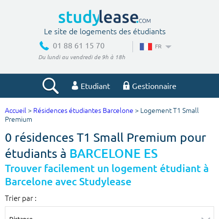
Le site de logements des étudiants
01 88 61 15 70
FR
Du lundi au vendredi de 9h à 18h
Etudiant
Gestionnaire
Accueil
>
Résidences étudiantes Barcelone
> Logement T1 Small
Votre recherche
Premium
0 résidences T1 Small Premium pour
Ville, école
étudiants à
BARCELONE ES
Trouver facilement un logement étudiant à
Barcelone avec Studylease
Budget min
Budget max
Trier par :
€
€