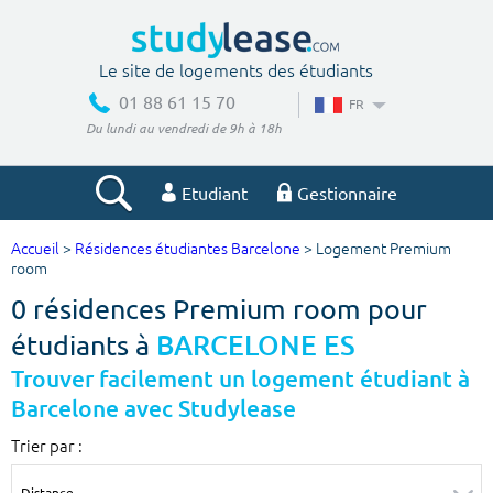
Le site de logements des étudiants
01 88 61 15 70
FR
Du lundi au vendredi de 9h à 18h
Etudiant
Gestionnaire
Accueil
>
Résidences étudiantes Barcelone
> Logement Premium
Votre recherche
room
0 résidences Premium room pour
Ville, école
étudiants à
BARCELONE ES
Trouver facilement un logement étudiant à
Barcelone avec Studylease
Budget min
Budget max
Trier par :
€
€