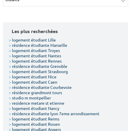
Surface min
Surface max
m²
m²
Les plus recherchées
Type de location
>
logement étudiant Lille
>
résidence étudiante Marseille
Colocation
>
logement étudiant Troyes
>
logement étudiant Nantes
Votre date d'entrée
>
logement étudiant Rennes
>
résidence étudiante Grenoble
>
logement étudiant Strasbourg
>
logement étudiant Nice
>
logement étudiant Caen
>
résidence étudiante Courbevoie
>
résidence grandmont tours
Chercher
>
studio m montpellier
>
residence metare st etienne
>
logement étudiant Nancy
>
résidence étudiante lyon 7eme arrondissement
>
logement étudiant Reims
>
logement étudiant Rouen
>
logement étudiant Angers