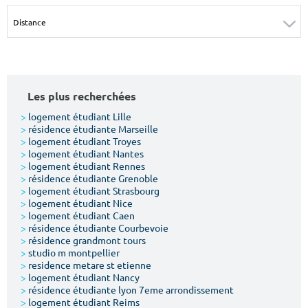
Surface min
Surface max
m²
m²
Type de location
Les plus recherchées
Colocation
>
logement étudiant Lille
>
résidence étudiante Marseille
Votre date d'entrée
>
logement étudiant Troyes
>
logement étudiant Nantes
>
logement étudiant Rennes
>
résidence étudiante Grenoble
>
logement étudiant Strasbourg
>
logement étudiant Nice
>
logement étudiant Caen
Chercher
>
résidence étudiante Courbevoie
>
résidence grandmont tours
>
studio m montpellier
>
residence metare st etienne
>
logement étudiant Nancy
>
résidence étudiante lyon 7eme arrondissement
>
logement étudiant Reims