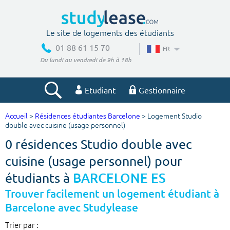
Le site de logements des étudiants
01 88 61 15 70
FR
Du lundi au vendredi de 9h à 18h
Etudiant
Gestionnaire
Accueil
>
Résidences étudiantes Barcelone
> Logement Studio
Votre recherche
double avec cuisine (usage personnel)
0 résidences Studio double avec
Ville, école
cuisine (usage personnel) pour
étudiants à
BARCELONE ES
Budget min
Budget max
Trouver facilement un logement étudiant à
Barcelone avec Studylease
€
€
Trier par :