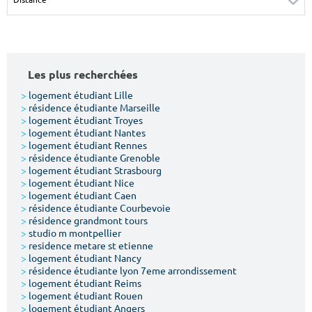
Surface min
Surface max
m²
m²
Les plus recherchées
Type de location
>
logement étudiant Lille
>
résidence étudiante Marseille
Colocation
>
logement étudiant Troyes
>
logement étudiant Nantes
Votre date d'entrée
>
logement étudiant Rennes
>
résidence étudiante Grenoble
>
logement étudiant Strasbourg
>
logement étudiant Nice
>
logement étudiant Caen
>
résidence étudiante Courbevoie
>
résidence grandmont tours
Chercher
>
studio m montpellier
>
residence metare st etienne
>
logement étudiant Nancy
>
résidence étudiante lyon 7eme arrondissement
>
logement étudiant Reims
>
logement étudiant Rouen
>
logement étudiant Angers