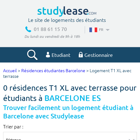
Le site de logements des étudiants
01 88 61 15 70
FR
Du lundi au vendredi de 9h à 18h
Etudiant
Gestionnaire
Accueil
>
Résidences étudiantes Barcelone
> Logement T1 XL avec
Votre recherche
terrasse
0 résidences T1 XL avec terrasse pour
Ville, école
étudiants à
BARCELONE ES
Trouver facilement un logement étudiant à
Barcelone avec Studylease
Budget min
Budget max
Trier par :
€
€