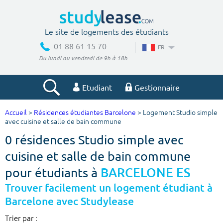
Le site de logements des étudiants
01 88 61 15 70
FR
Du lundi au vendredi de 9h à 18h
Etudiant
Gestionnaire
Accueil
>
Résidences étudiantes Barcelone
> Logement Studio simple
Votre recherche
avec cuisine et salle de bain commune
0 résidences Studio simple avec
Ville, école
cuisine et salle de bain commune
pour étudiants à
BARCELONE ES
Budget min
Budget max
Trouver facilement un logement étudiant à
Barcelone avec Studylease
€
€
Trier par :