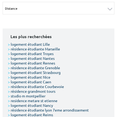
Surface min
Surface max
m²
m²
Type de location
Les plus recherchées
Colocation
>
logement étudiant Lille
>
résidence étudiante Marseille
Votre date d'entrée
>
logement étudiant Troyes
>
logement étudiant Nantes
>
logement étudiant Rennes
>
résidence étudiante Grenoble
>
logement étudiant Strasbourg
>
logement étudiant Nice
>
logement étudiant Caen
Chercher
>
résidence étudiante Courbevoie
>
résidence grandmont tours
>
studio m montpellier
>
residence metare st etienne
>
logement étudiant Nancy
>
résidence étudiante lyon 7eme arrondissement
>
logement étudiant Reims