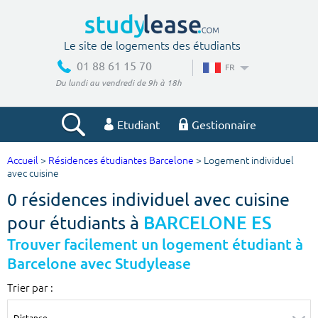
Le site de logements des étudiants
01 88 61 15 70
FR
Du lundi au vendredi de 9h à 18h
Etudiant
Gestionnaire
Accueil
>
Résidences étudiantes Barcelone
> Logement individuel
Votre recherche
avec cuisine
0 résidences individuel avec cuisine
Ville, école
pour étudiants à
BARCELONE ES
Trouver facilement un logement étudiant à
Barcelone avec Studylease
Budget min
Budget max
Trier par :
€
€