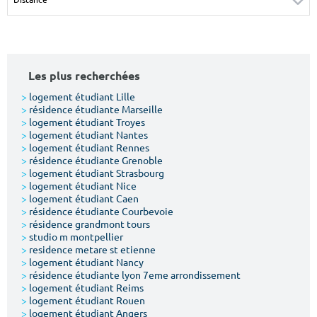
Surface min
Surface max
m²
m²
Les plus recherchées
Type de location
>
logement étudiant Lille
>
résidence étudiante Marseille
Colocation
>
logement étudiant Troyes
>
logement étudiant Nantes
Votre date d'entrée
>
logement étudiant Rennes
>
résidence étudiante Grenoble
>
logement étudiant Strasbourg
>
logement étudiant Nice
>
logement étudiant Caen
>
résidence étudiante Courbevoie
>
résidence grandmont tours
Chercher
>
studio m montpellier
>
residence metare st etienne
>
logement étudiant Nancy
>
résidence étudiante lyon 7eme arrondissement
>
logement étudiant Reims
>
logement étudiant Rouen
>
logement étudiant Angers