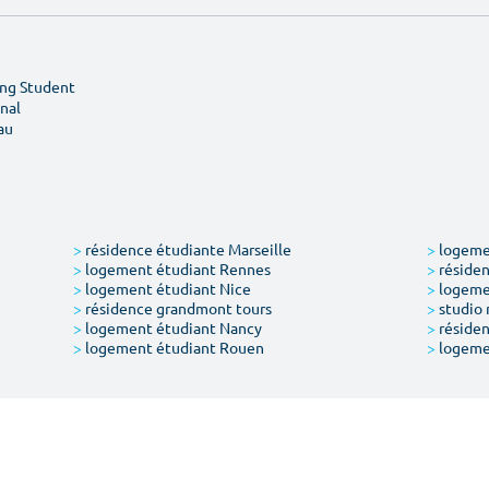
ing Student
nal
au
>
résidence étudiante Marseille
>
logemen
>
logement étudiant Rennes
>
résiden
>
logement étudiant Nice
>
logeme
>
résidence grandmont tours
>
studio 
>
logement étudiant Nancy
>
résiden
>
logement étudiant Rouen
>
logeme