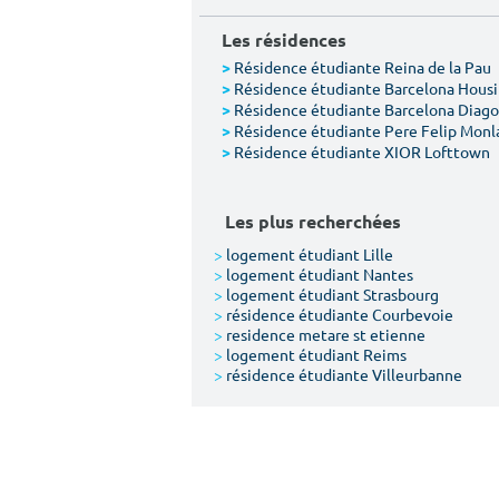
Les résidences
Résidence étudiante Reina de la Pau
>
Résidence étudiante Barcelona Hous
>
Résidence étudiante Barcelona Diago
>
Résidence étudiante Pere Felip Monl
>
Résidence étudiante XIOR Lofttown
>
Les plus recherchées
>
logement étudiant Lille
>
logement étudiant Nantes
>
logement étudiant Strasbourg
>
résidence étudiante Courbevoie
>
residence metare st etienne
>
logement étudiant Reims
>
résidence étudiante Villeurbanne