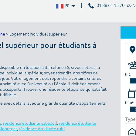
01 88 61 15 70
Du lu
FR
one
> Logement Individuel supérieur
el supérieur pour étudiants à
isponible en location à Barcelone ES, si vous êtes à la
 Individuel supérieur, soyez attentifs, nos offres de
0 €
 jour. Votre logement doit répondre à certains critères
proximité avec l’université ou l’école, il doit également
es occupants. Trouver une résidence étudiante qui satisfait
difficile.
0 m²
te avec détails, avec une grande quantité d’appartements
Type
a
,
résidence étudiante sabadell
,
résidence étudiante
 llobregat
,
résidence étudiante rubí