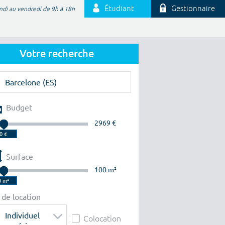
Étudiant
Gestionnaire
ndi au vendredi de 9h à 18h
Votre recherche
Budget
2969 €
Surface
100 m²
 de location
Individuel
Colocation