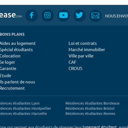
NOUS ENVOY
BONS PLANS
Aides au logement
Loi et contrats
Spécial étudiants
Marché immobilier
Colocation
Ville par ville
Se loger
CAF
Garantie
CROUS
Etude
Ils parlent de nous
Recrutement
idences étudiantes Lyon
Résidences étudiantes Bordeaux
idences étudiantes Montpellier
Résidences étudiantes Bristol
idences étudiantes Marseille
Résidences étudiantes Rennes
igne qui permet aux étudiants de réserver leur
, aupr
logement étudiant