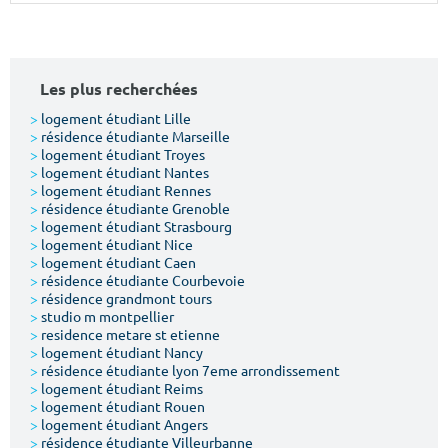
Surface min
Surface max
m²
m²
Les plus recherchées
Type de location
>
logement étudiant Lille
>
résidence étudiante Marseille
>
logement étudiant Troyes
Colocation
>
logement étudiant Nantes
>
logement étudiant Rennes
Votre date d'entrée
>
résidence étudiante Grenoble
>
logement étudiant Strasbourg
>
logement étudiant Nice
>
logement étudiant Caen
>
résidence étudiante Courbevoie
>
résidence grandmont tours
>
studio m montpellier
Chercher
>
residence metare st etienne
>
logement étudiant Nancy
>
résidence étudiante lyon 7eme arrondissement
>
logement étudiant Reims
>
logement étudiant Rouen
>
logement étudiant Angers
>
résidence étudiante Villeurbanne