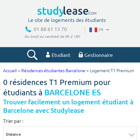
Le site de logements des étudiants
01 88 61 15 70
FR
Du lundi au vendredi de 9h à 18h
Etudiant
Gestionnaire
Accueil
>
Résidences étudiantes Barcelone
> Logement T1 Premium
Votre recherche
0 résidences T1 Premium pour
Ville, école
étudiants à
BARCELONE ES
Trouver facilement un logement étudiant à
Barcelone avec Studylease
Budget min
Budget max
Trier par :
€
€