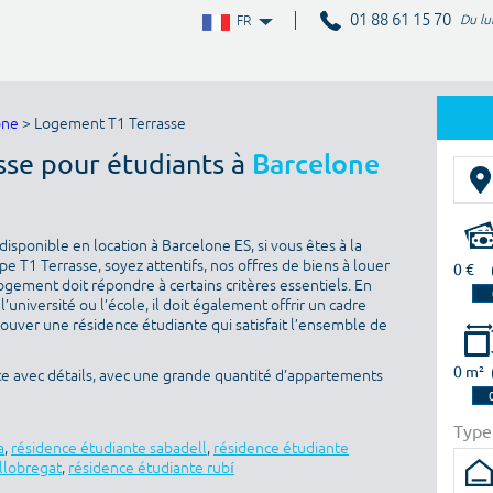
01 88 61 15 70
Du lu
FR
one
> Logement T1 Terrasse
sse pour étudiants à
Barcelone
isponible en location à Barcelone ES, si vous êtes à la
 T1 Terrasse, soyez attentifs, nos offres de biens à louer
0 €
ogement doit répondre à certains critères essentiels. En
l’université ou l’école, il doit également offrir un cadre
rouver une résidence étudiante qui satisfait l’ensemble de
0 m²
te avec détails, avec une grande quantité d’appartements
Type
a
,
résidence étudiante sabadell
,
résidence étudiante
 llobregat
,
résidence étudiante rubí