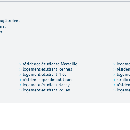
ing Student
nal
au
>
résidence étudiante Marseille
>
logemen
>
logement étudiant Rennes
>
résiden
>
logement étudiant Nice
>
logeme
>
résidence grandmont tours
>
studio 
>
logement étudiant Nancy
>
résiden
>
logement étudiant Rouen
>
logeme