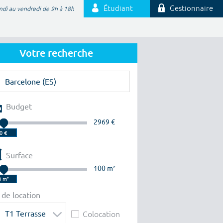
Étudiant
Gestionnaire
ndi au vendredi de 9h à 18h
Votre recherche
Budget
2969 €
Surface
100 m²
 de location
T1 Terrasse
Colocation