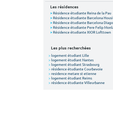
Les résidences
Résidence étudiante Reina de la Pau
>
Résidence étudiante Barcelona Hous
>
Résidence étudiante Barcelona Diago
>
Résidence étudiante Pere Felip Monl
>
Résidence étudiante XIOR Lofttown
>
Les plus recherchées
>
logement étudiant Lille
>
logement étudiant Nantes
>
logement étudiant Strasbourg
>
résidence étudiante Courbevoie
>
residence metare st etienne
>
logement étudiant Reims
>
résidence étudiante Villeurbanne