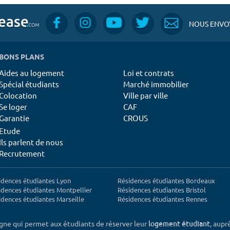
NOUS ENVOY
BONS PLANS
Aides au logement
Loi et contrats
Spécial étudiants
Marché immobilier
Colocation
Ville par ville
Se loger
CAF
Garantie
CROUS
Etude
Ils parlent de nous
Recrutement
idences étudiantes Lyon
Résidences étudiantes Bordeaux
idences étudiantes Montpellier
Résidences étudiantes Bristol
idences étudiantes Marseille
Résidences étudiantes Rennes
igne qui permet aux étudiants de réserver leur
, aupr
logement étudiant