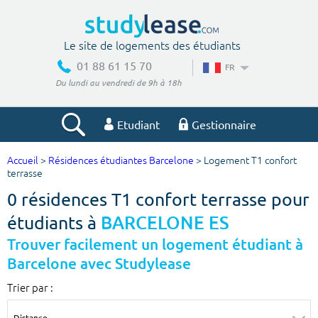
Le site de logements des étudiants
01 88 61 15 70
FR
Du lundi au vendredi de 9h à 18h
Etudiant
Gestionnaire
Accueil
>
Résidences étudiantes Barcelone
> Logement T1 confort
Votre recherche
terrasse
0 résidences T1 confort terrasse pour
Ville, école
étudiants à
BARCELONE ES
Trouver facilement un logement étudiant à
Barcelone avec Studylease
Budget min
Budget max
Trier par :
€
€