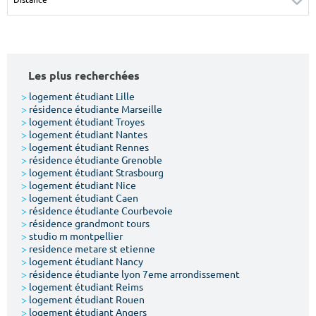
Surface min
Surface max
m²
m²
Les plus recherchées
Type de location
>
logement étudiant Lille
>
résidence étudiante Marseille
Colocation
>
logement étudiant Troyes
>
logement étudiant Nantes
Votre date d'entrée
>
logement étudiant Rennes
>
résidence étudiante Grenoble
>
logement étudiant Strasbourg
>
logement étudiant Nice
>
logement étudiant Caen
>
résidence étudiante Courbevoie
>
résidence grandmont tours
Chercher
>
studio m montpellier
>
residence metare st etienne
>
logement étudiant Nancy
>
résidence étudiante lyon 7eme arrondissement
>
logement étudiant Reims
>
logement étudiant Rouen
>
logement étudiant Angers