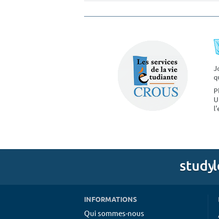
J
q
P
U
l
INFORMATIONS
Qui sommes-nous