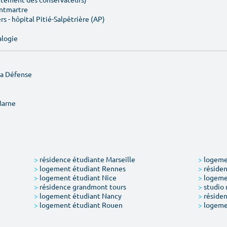
ontmartre
rs - hôpital Pitié-Salpêtrière (AP)
alogie
La Défense
e
Marne
>
résidence étudiante Marseille
>
logemen
>
logement étudiant Rennes
>
résiden
>
logement étudiant Nice
>
logeme
>
résidence grandmont tours
>
studio 
>
logement étudiant Nancy
>
résiden
>
logement étudiant Rouen
>
logeme