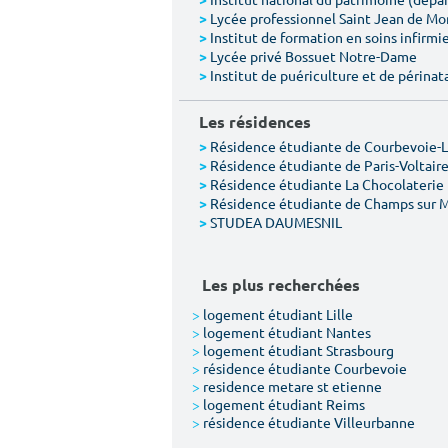
>
Lycée professionnel Saint Jean de M
>
Institut de formation en soins infirmie
>
Lycée privé Bossuet Notre-Dame
>
Institut de puériculture et de périnat
>
Les résidences
Résidence étudiante de Courbevoie-
>
Résidence étudiante de Paris-Voltair
>
Résidence étudiante La Chocolaterie
>
Résidence étudiante de Champs sur 
>
STUDEA DAUMESNIL
>
Les plus recherchées
>
logement étudiant Lille
>
logement étudiant Nantes
>
logement étudiant Strasbourg
>
résidence étudiante Courbevoie
>
residence metare st etienne
>
logement étudiant Reims
>
résidence étudiante Villeurbanne