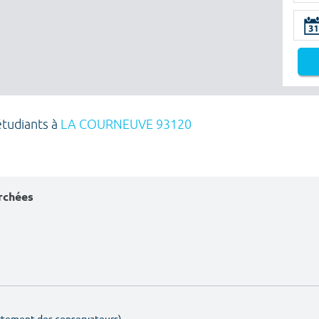
étudiants à
LA COURNEUVE 93120
erchées
artement des conservateurs)