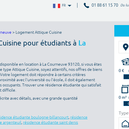
01 88 61 15 70
Du lu
FR
rneuve
> Logement Attique Cuisine
Cuisine pour étudiants à
La
disponible en location à La Courneuve 93120, si vous êtes
 type Attique Cuisine, soyez attentifs, nos offres de biens
0 €
 Votre logement doit répondre à certains critères
proximité avec l’université ou l’école, il doit également
es occupants. Trouver une résidence étudiante qui satisfait
difficile.
0 m²
rite avec détails, avec une grande quantité
Type
sidence étudiante boulogne-billancourt
,
résidence
e argenteuil
,
résidence étudiante saint denis