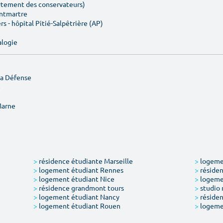
artement des conservateurs)
ontmartre
rs - hôpital Pitié-Salpêtrière (AP)
alogie
La Défense
e
Marne
>
résidence étudiante Marseille
>
logemen
>
logement étudiant Rennes
>
résiden
>
logement étudiant Nice
>
logeme
>
résidence grandmont tours
>
studio 
>
logement étudiant Nancy
>
résiden
>
logement étudiant Rouen
>
logeme