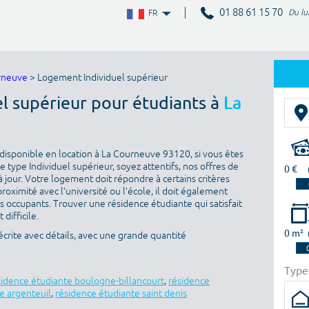
01 88 61 15 70
Du lu
FR
rneuve
> Logement Individuel supérieur
el supérieur pour étudiants à
La
disponible en location à La Courneuve 93120, si vous êtes
 type Individuel supérieur, soyez attentifs, nos offres de
0 €
 jour. Votre logement doit répondre à certains critères
proximité avec l’université ou l’école, il doit également
es occupants. Trouver une résidence étudiante qui satisfait
difficile.
0 m²
rite avec détails, avec une grande quantité
Type
sidence étudiante boulogne-billancourt
,
résidence
e argenteuil
,
résidence étudiante saint denis