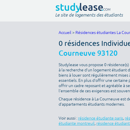
Le site de logements des étudiants
Accueil
>
Résidences étudiantes La Cou
0 résidences Individu
Courneuve 93120
Studylease vous propose 0 résidence(s) 
à la recherche d’un logement étudiant de
biens à louer sont régulièrement mises à
essentiels. En plus d’offrir une certaine 
offrir un cadre reposant et agréable à s
l’ensemble de ces exigences est souvent 
Chaque résidence à La Courneuve est déc
d’appartements étudiants modernes.
Voir aussi :
résidence étudiante paris
,
ré
étudiante montreuil
,
résidence étudiant