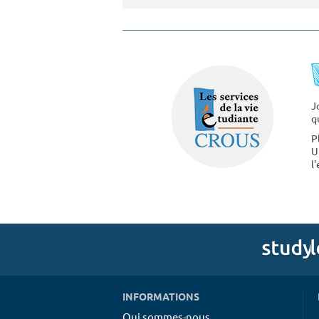
J
q
P
U
l
INFORMATIONS
Qui sommes-nous