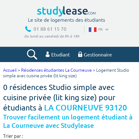
Le site de logements des étudiants
01 88 61 15 70
FR
Du lundi au vendredi de 9h à 18h
Etudiant
Gestionnaire
Accueil
>
Résidences étudiantes La Courneuve
> Logement Studio
Votre recherche
simple avec cuisine privée (lit king size)
0 résidences Studio simple avec
Ville, école
cuisine privée (lit king size) pour
étudiants à
LA COURNEUVE 93120
Budget min
Budget max
Trouver facilement un logement étudiant à
La Courneuve avec Studylease
€
€
Trier par :