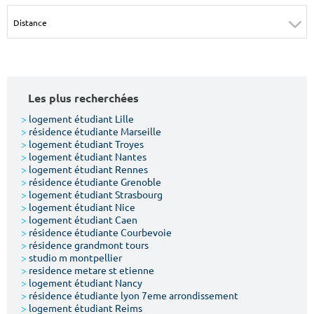
Surface min
Surface max
m²
m²
Type de location
Les plus recherchées
Colocation
>
logement étudiant Lille
>
résidence étudiante Marseille
Votre date d'entrée
>
logement étudiant Troyes
>
logement étudiant Nantes
>
logement étudiant Rennes
>
résidence étudiante Grenoble
>
logement étudiant Strasbourg
>
logement étudiant Nice
>
logement étudiant Caen
Chercher
>
résidence étudiante Courbevoie
>
résidence grandmont tours
>
studio m montpellier
>
residence metare st etienne
>
logement étudiant Nancy
>
résidence étudiante lyon 7eme arrondissement
>
logement étudiant Reims