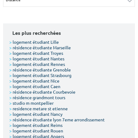
Surface min
Surface max
m²
m²
Les plus recherchées
Type de location
>
logement étudiant Lille
>
résidence étudiante Marseille
Colocation
>
logement étudiant Troyes
>
logement étudiant Nantes
Votre date d'entrée
>
logement étudiant Rennes
>
résidence étudiante Grenoble
>
logement étudiant Strasbourg
>
logement étudiant Nice
>
logement étudiant Caen
>
résidence étudiante Courbevoie
>
résidence grandmont tours
Chercher
>
studio m montpellier
>
residence metare st etienne
>
logement étudiant Nancy
>
résidence étudiante lyon 7eme arrondissement
>
logement étudiant Reims
>
logement étudiant Rouen
>
logement étudiant Angers