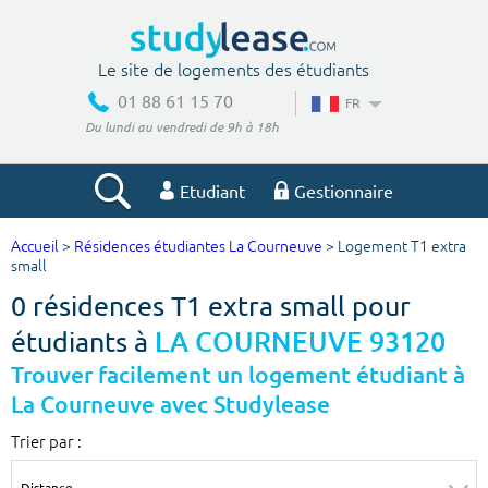
Le site de logements des étudiants
01 88 61 15 70
FR
Du lundi au vendredi de 9h à 18h
Etudiant
Gestionnaire
Accueil
>
Résidences étudiantes La Courneuve
> Logement T1 extra
Votre recherche
small
0 résidences T1 extra small pour
Ville, école
étudiants à
LA COURNEUVE 93120
Trouver facilement un logement étudiant à
La Courneuve avec Studylease
Budget min
Budget max
Trier par :
€
€