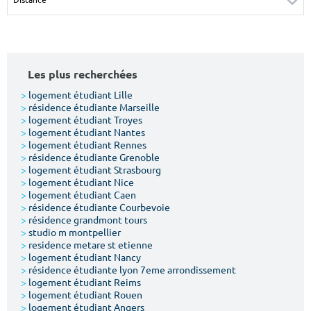
Surface min
Surface max
m²
m²
Les plus recherchées
Type de location
>
logement étudiant Lille
>
résidence étudiante Marseille
Colocation
>
logement étudiant Troyes
>
logement étudiant Nantes
Votre date d'entrée
>
logement étudiant Rennes
>
résidence étudiante Grenoble
>
logement étudiant Strasbourg
>
logement étudiant Nice
>
logement étudiant Caen
>
résidence étudiante Courbevoie
>
résidence grandmont tours
Chercher
>
studio m montpellier
>
residence metare st etienne
>
logement étudiant Nancy
>
résidence étudiante lyon 7eme arrondissement
>
logement étudiant Reims
>
logement étudiant Rouen
>
logement étudiant Angers