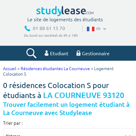
Le site de logements des étudiants
01 88 61 15 70
FR
Du lundi au vendredi de 9h à 18h
Etudiant
Gestionnaire
Accueil
>
Résidences étudiantes La Courneuve
> Logement
Votre recherche
Colocation S
0 résidences Colocation S pour
Ville, école
étudiants à
LA COURNEUVE 93120
Trouver facilement un logement étudiant à
La Courneuve avec Studylease
Budget min
Budget max
Trier par :
€
€