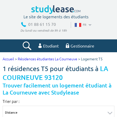
Le site de logements des étudiants
01 88 61 15 70
FR
Du lundi au vendredi de 9h à 18h
Etudiant
Gestionnaire
Accueil
>
Résidences étudiantes La Courneuve
> Logement T5
Votre recherche
1 résidences T5 pour étudiants à
LA
Ville, école
COURNEUVE 93120
Trouver facilement un logement étudiant à
La Courneuve avec Studylease
Budget min
Budget max
Trier par :
€
€