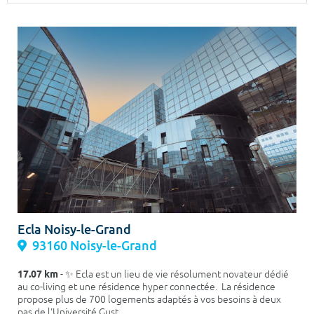
Surface min
Surface max
m²
m²
Type de location
Colocation
Votre date d'entrée
Chercher
Ecla Noisy-le-Grand
93160 Noisy-le-Grand
17.07 km
- ✨ Ecla est un lieu de vie résolument novateur dédié
au co-living et une résidence hyper connectée. La résidence
propose plus de 700 logements adaptés à vos besoins à deux
pas de l'Université Gust...