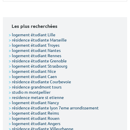
Surface min
Surface max
m²
m²
Les plus recherchées
Type de location
>
logement étudiant Lille
>
résidence étudiante Marseille
>
logement étudiant Troyes
Colocation
>
logement étudiant Nantes
>
logement étudiant Rennes
Votre date d'entrée
>
résidence étudiante Grenoble
>
logement étudiant Strasbourg
>
logement étudiant Nice
>
logement étudiant Caen
>
résidence étudiante Courbevoie
>
résidence grandmont tours
Chercher
>
studio m montpellier
>
residence metare st etienne
>
logement étudiant Nancy
>
résidence étudiante lyon 7eme arrondissement
>
logement étudiant Reims
>
logement étudiant Rouen
>
logement étudiant Angers
>
résidence étudiante Villeurbanne