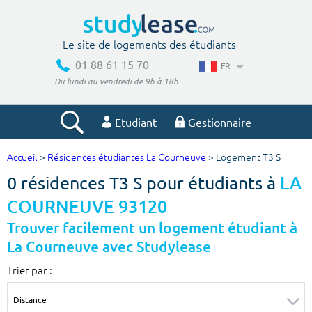
Le site de logements des étudiants
01 88 61 15 70
FR
Du lundi au vendredi de 9h à 18h
Etudiant
Gestionnaire
Accueil
>
Résidences étudiantes La Courneuve
> Logement T3 S
Votre recherche
0 résidences T3 S pour étudiants à
LA
Ville, école
COURNEUVE 93120
Trouver facilement un logement étudiant à
La Courneuve avec Studylease
Budget min
Budget max
Trier par :
€
€