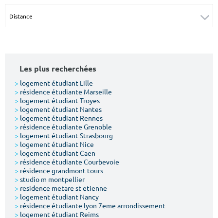
Surface min
Surface max
m²
m²
Type de location
Les plus recherchées
Colocation
>
logement étudiant Lille
>
résidence étudiante Marseille
Votre date d'entrée
>
logement étudiant Troyes
>
logement étudiant Nantes
>
logement étudiant Rennes
>
résidence étudiante Grenoble
>
logement étudiant Strasbourg
>
logement étudiant Nice
>
logement étudiant Caen
Chercher
>
résidence étudiante Courbevoie
>
résidence grandmont tours
>
studio m montpellier
>
residence metare st etienne
>
logement étudiant Nancy
>
résidence étudiante lyon 7eme arrondissement
>
logement étudiant Reims