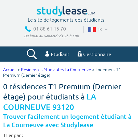
Le site de logements des étudiants
01 88 61 15 70
FR
Du lundi au vendredi de 9h à 18h
Etudiant
Gestionnaire
Accueil
>
Résidences étudiantes La Courneuve
> Logement T1
Votre recherche
Premium (Dernier étage)
0 résidences T1 Premium (Dernier
Ville, école
étage) pour étudiants à
LA
COURNEUVE 93120
Budget min
Budget max
Trouver facilement un logement étudiant à
La Courneuve avec Studylease
€
€
Trier par :