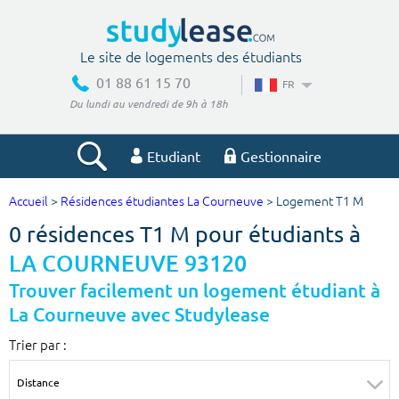
Le site de logements des étudiants
01 88 61 15 70
FR
Du lundi au vendredi de 9h à 18h
Etudiant
Gestionnaire
Accueil
>
Résidences étudiantes La Courneuve
> Logement T1 M
Votre recherche
0 résidences T1 M pour étudiants à
Ville, école
LA COURNEUVE 93120
Trouver facilement un logement étudiant à
La Courneuve avec Studylease
Budget min
Budget max
Trier par :
€
€