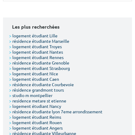
Surface min
Surface max
m²
m²
Les plus recherchées
Type de location
>
logement étudiant Lille
>
résidence étudiante Marseille
>
logement étudiant Troyes
Colocation
>
logement étudiant Nantes
>
logement étudiant Rennes
Votre date d'entrée
>
résidence étudiante Grenoble
>
logement étudiant Strasbourg
>
logement étudiant Nice
>
logement étudiant Caen
>
résidence étudiante Courbevoie
>
résidence grandmont tours
>
studio m montpellier
Chercher
>
residence metare st etienne
>
logement étudiant Nancy
>
résidence étudiante lyon 7eme arrondissement
>
logement étudiant Reims
>
logement étudiant Rouen
>
logement étudiant Angers
>
résidence étudiante Villeurbanne