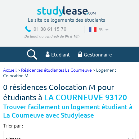
Le site de logements des étudiants
01 88 61 15 70
FR
Du lundi au vendredi de 9h à 18h
Etudiant
Gestionnaire
Accueil
>
Résidences étudiantes La Courneuve
> Logement
Votre recherche
Colocation M
0 résidences Colocation M pour
Ville, école
étudiants à
LA COURNEUVE 93120
Trouver facilement un logement étudiant à
La Courneuve avec Studylease
Budget min
Budget max
Trier par :
€
€