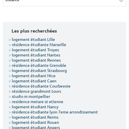
Surface min
Surface max
m²
m²
Les plus recherchées
Type de location
>
logement étudiant Lille
>
résidence étudiante Marseille
Colocation
>
logement étudiant Troyes
>
logement étudiant Nantes
Votre date d'entrée
>
logement étudiant Rennes
>
résidence étudiante Grenoble
>
logement étudiant Strasbourg
>
logement étudiant Nice
>
logement étudiant Caen
>
résidence étudiante Courbevoie
>
résidence grandmont tours
Chercher
>
studio m montpellier
>
residence metare st etienne
>
logement étudiant Nancy
>
résidence étudiante lyon 7eme arrondissement
>
logement étudiant Reims
>
logement étudiant Rouen
>
logement étudiant Angers