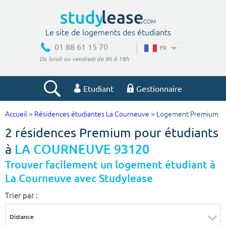
Le site de logements des étudiants
01 88 61 15 70
FR
Du lundi au vendredi de 9h à 18h
Etudiant
Gestionnaire
Accueil
>
Résidences étudiantes La Courneuve
> Logement Premium
Votre recherche
2 résidences Premium pour étudiants
Ville, école
à
LA COURNEUVE 93120
Trouver facilement un logement étudiant à
La Courneuve avec Studylease
Budget min
Budget max
Trier par :
€
€