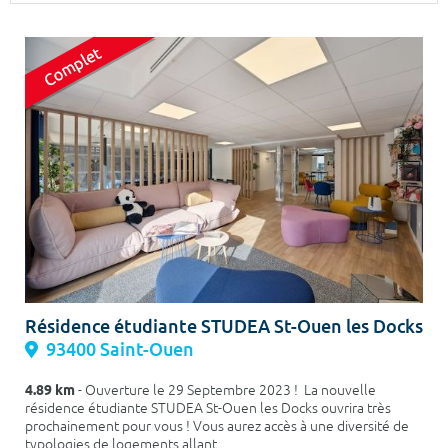
Surface min
Surface max
m²
m²
Type de location
Colocation
Votre date d'entrée
Chercher
Résidence étudiante STUDEA St-Ouen les Docks
93400 Saint-Ouen
4.89 km
- Ouverture le 29 Septembre 2023 ! La nouvelle
résidence étudiante STUDEA St-Ouen les Docks ouvrira très
prochainement pour vous ! Vous aurez accès à une diversité de
typologies de logements allant...