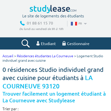
Le site de logements des étudiants
01 88 61 15 70
FR
Du lundi au vendredi de 9h à 18h
Etudiant
Gestionnaire
Accueil
>
Résidences étudiantes La Courneuve
> Logement Studio
Votre recherche
individuel grand avec cuisine
0 résidences Studio individuel grand
Ville, école
avec cuisine pour étudiants à
LA
COURNEUVE 93120
Budget min
Budget max
Trouver facilement un logement étudiant à
La Courneuve avec Studylease
€
€
Trier par :