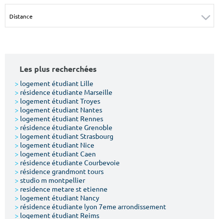
Surface min
Surface max
m²
m²
Type de location
Les plus recherchées
Colocation
>
logement étudiant Lille
>
résidence étudiante Marseille
Votre date d'entrée
>
logement étudiant Troyes
>
logement étudiant Nantes
>
logement étudiant Rennes
>
résidence étudiante Grenoble
>
logement étudiant Strasbourg
>
logement étudiant Nice
>
logement étudiant Caen
Chercher
>
résidence étudiante Courbevoie
>
résidence grandmont tours
>
studio m montpellier
>
residence metare st etienne
>
logement étudiant Nancy
>
résidence étudiante lyon 7eme arrondissement
>
logement étudiant Reims