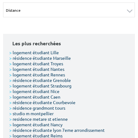
Surface min
Surface max
m²
m²
Type de location
Les plus recherchées
Colocation
>
logement étudiant Lille
>
résidence étudiante Marseille
Votre date d'entrée
>
logement étudiant Troyes
>
logement étudiant Nantes
>
logement étudiant Rennes
>
résidence étudiante Grenoble
>
logement étudiant Strasbourg
>
logement étudiant Nice
>
logement étudiant Caen
Chercher
>
résidence étudiante Courbevoie
>
résidence grandmont tours
>
studio m montpellier
>
residence metare st etienne
>
logement étudiant Nancy
>
résidence étudiante lyon 7eme arrondissement
>
logement étudiant Reims