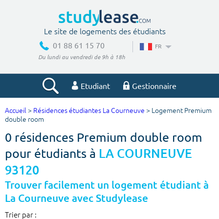
Le site de logements des étudiants
01 88 61 15 70
FR
Du lundi au vendredi de 9h à 18h
Etudiant
Gestionnaire
Accueil
>
Résidences étudiantes La Courneuve
> Logement Premium
Votre recherche
double room
0 résidences Premium double room
Ville, école
pour étudiants à
LA COURNEUVE
93120
Budget min
Budget max
Trouver facilement un logement étudiant à
La Courneuve avec Studylease
€
€
Trier par :