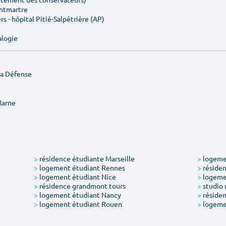
ontmartre
rs - hôpital Pitié-Salpêtrière (AP)
alogie
La Défense
e
Marne
>
résidence étudiante Marseille
>
logemen
>
logement étudiant Rennes
>
résiden
>
logement étudiant Nice
>
logeme
>
résidence grandmont tours
>
studio 
>
logement étudiant Nancy
>
résiden
>
logement étudiant Rouen
>
logeme