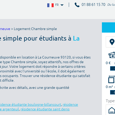
01 88 61 15 70
Du lu
FR
rneuve
> Logement Chambre simple
 simple pour étudiants à
La
disponible en location à La Courneuve 93120, si vous êtes
e type Chambre simple, soyez attentifs, nos offres de
0 €
 jour. Votre logement doit répondre à certains critères
proximité avec l’université ou l’école, il doit également
es occupants. Trouver une résidence étudiante qui satisfait
difficile.
0 m²
rite avec détails, avec une grande quantité
Type
sidence étudiante boulogne-billancourt
,
résidence
e argenteuil
,
résidence étudiante saint denis