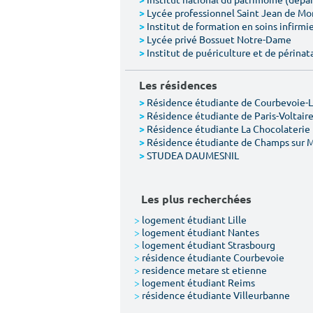
>
Lycée professionnel Saint Jean de M
>
Institut de formation en soins infirmie
>
Lycée privé Bossuet Notre-Dame
>
Institut de puériculture et de périnat
>
Les résidences
Résidence étudiante de Courbevoie-
>
Résidence étudiante de Paris-Voltair
>
Résidence étudiante La Chocolaterie
>
Résidence étudiante de Champs sur 
>
STUDEA DAUMESNIL
>
Les plus recherchées
>
logement étudiant Lille
>
logement étudiant Nantes
>
logement étudiant Strasbourg
>
résidence étudiante Courbevoie
>
residence metare st etienne
>
logement étudiant Reims
>
résidence étudiante Villeurbanne