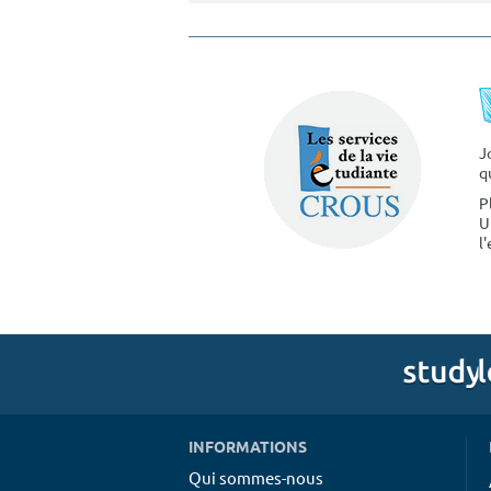
J
q
P
U
l
INFORMATIONS
Qui sommes-nous