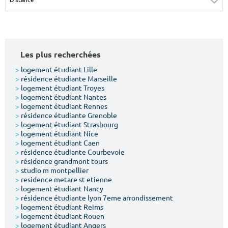
Surface min
Surface max
m²
m²
Les plus recherchées
Type de location
>
logement étudiant Lille
>
résidence étudiante Marseille
Colocation
>
logement étudiant Troyes
>
logement étudiant Nantes
Votre date d'entrée
>
logement étudiant Rennes
>
résidence étudiante Grenoble
>
logement étudiant Strasbourg
>
logement étudiant Nice
>
logement étudiant Caen
>
résidence étudiante Courbevoie
>
résidence grandmont tours
Chercher
>
studio m montpellier
>
residence metare st etienne
>
logement étudiant Nancy
>
résidence étudiante lyon 7eme arrondissement
>
logement étudiant Reims
>
logement étudiant Rouen
>
logement étudiant Angers