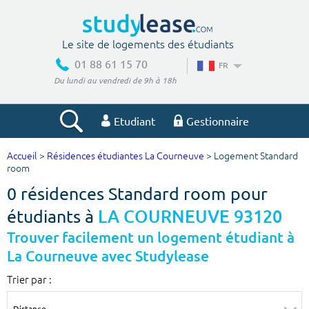
Le site de logements des étudiants
01 88 61 15 70
FR
Du lundi au vendredi de 9h à 18h
Etudiant
Gestionnaire
Accueil
>
Résidences étudiantes La Courneuve
> Logement Standard
Votre recherche
room
0 résidences Standard room pour
Ville, école
étudiants à
LA COURNEUVE 93120
Trouver facilement un logement étudiant à
La Courneuve avec Studylease
Budget min
Budget max
Trier par :
€
€