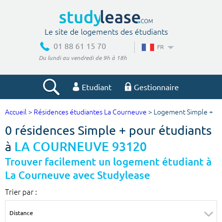
Le site de logements des étudiants
01 88 61 15 70
FR
Du lundi au vendredi de 9h à 18h
Etudiant
Gestionnaire
Accueil
>
Résidences étudiantes La Courneuve
> Logement Simple +
Votre recherche
0 résidences Simple + pour étudiants
Ville, école
à
LA COURNEUVE 93120
Trouver facilement un logement étudiant à
La Courneuve avec Studylease
Budget min
Budget max
Trier par :
€
€