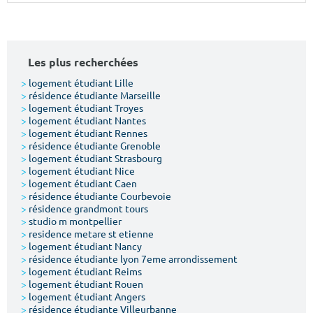
Surface min
Surface max
m²
m²
Les plus recherchées
Type de location
>
logement étudiant Lille
>
résidence étudiante Marseille
>
logement étudiant Troyes
Colocation
>
logement étudiant Nantes
>
logement étudiant Rennes
Votre date d'entrée
>
résidence étudiante Grenoble
>
logement étudiant Strasbourg
>
logement étudiant Nice
>
logement étudiant Caen
>
résidence étudiante Courbevoie
>
résidence grandmont tours
>
studio m montpellier
Chercher
>
residence metare st etienne
>
logement étudiant Nancy
>
résidence étudiante lyon 7eme arrondissement
>
logement étudiant Reims
>
logement étudiant Rouen
>
logement étudiant Angers
>
résidence étudiante Villeurbanne