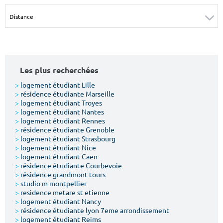
Surface min
Surface max
m²
m²
Type de location
Les plus recherchées
Colocation
>
logement étudiant Lille
>
résidence étudiante Marseille
Votre date d'entrée
>
logement étudiant Troyes
>
logement étudiant Nantes
>
logement étudiant Rennes
>
résidence étudiante Grenoble
>
logement étudiant Strasbourg
>
logement étudiant Nice
>
logement étudiant Caen
Chercher
>
résidence étudiante Courbevoie
>
résidence grandmont tours
>
studio m montpellier
>
residence metare st etienne
>
logement étudiant Nancy
>
résidence étudiante lyon 7eme arrondissement
>
logement étudiant Reims