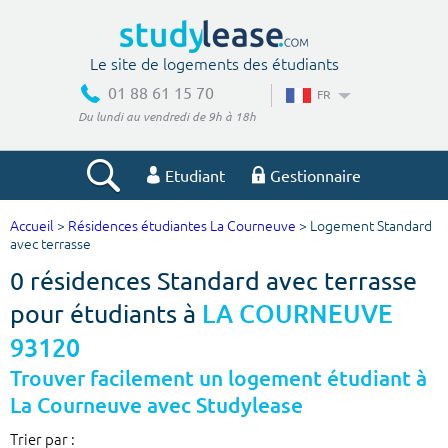
Le site de logements des étudiants
01 88 61 15 70
FR
Du lundi au vendredi de 9h à 18h
Etudiant
Gestionnaire
Accueil
>
Résidences étudiantes La Courneuve
> Logement Standard
Votre recherche
avec terrasse
0 résidences Standard avec terrasse
Ville, école
pour étudiants à
LA COURNEUVE
93120
Budget min
Budget max
Trouver facilement un logement étudiant à
La Courneuve avec Studylease
€
€
Trier par :