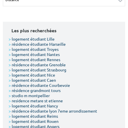
Surface min
Surface max
m²
m²
Les plus recherchées
Type de location
>
logement étudiant Lille
>
résidence étudiante Marseille
Colocation
>
logement étudiant Troyes
>
logement étudiant Nantes
Votre date d'entrée
>
logement étudiant Rennes
>
résidence étudiante Grenoble
>
logement étudiant Strasbourg
>
logement étudiant Nice
>
logement étudiant Caen
>
résidence étudiante Courbevoie
>
résidence grandmont tours
Chercher
>
studio m montpellier
>
residence metare st etienne
>
logement étudiant Nancy
>
résidence étudiante lyon 7eme arrondissement
>
logement étudiant Reims
>
logement étudiant Rouen
>
logement étudiant Angers