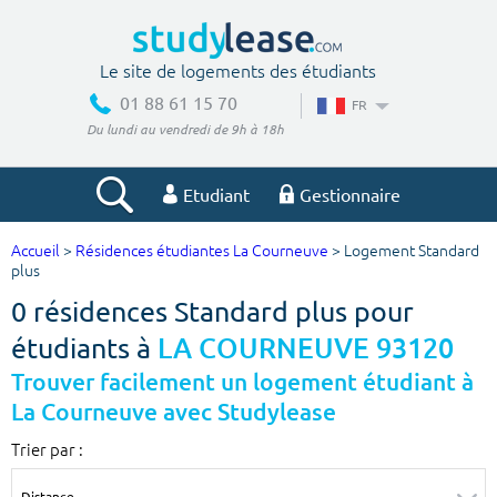
Le site de logements des étudiants
01 88 61 15 70
FR
Du lundi au vendredi de 9h à 18h
Etudiant
Gestionnaire
Accueil
>
Résidences étudiantes La Courneuve
> Logement Standard
Votre recherche
plus
0 résidences Standard plus pour
Ville, école
étudiants à
LA COURNEUVE 93120
Trouver facilement un logement étudiant à
La Courneuve avec Studylease
Budget min
Budget max
Trier par :
€
€