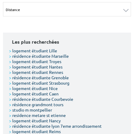
Surface min
Surface max
m²
m²
Type de location
Les plus recherchées
Colocation
>
logement étudiant Lille
>
résidence étudiante Marseille
Votre date d'entrée
>
logement étudiant Troyes
>
logement étudiant Nantes
>
logement étudiant Rennes
>
résidence étudiante Grenoble
>
logement étudiant Strasbourg
>
logement étudiant Nice
>
logement étudiant Caen
Chercher
>
résidence étudiante Courbevoie
>
résidence grandmont tours
>
studio m montpellier
>
residence metare st etienne
>
logement étudiant Nancy
>
résidence étudiante lyon 7eme arrondissement
>
logement étudiant Reims