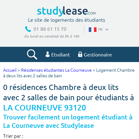
Le site de logements des étudiants
01 88 61 15 70
FR
Du lundi au vendredi de 9h à 18h
Etudiant
Gestionnaire
Accueil
>
Résidences étudiantes La Courneuve
> Logement Chambre
Votre recherche
à deux lits avec 2 salles de bain
0 résidences Chambre à deux lits
Ville, école
avec 2 salles de bain pour étudiants à
LA COURNEUVE 93120
Budget min
Budget max
Trouver facilement un logement étudiant à
La Courneuve avec Studylease
€
€
Trier par :