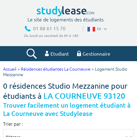
Le site de logements des étudiants
01 88 61 15 70
FR
Du lundi au vendredi de 9h à 18h
Etudiant
Gestionnaire
Accueil
>
Résidences étudiantes La Courneuve
> Logement Studio
Votre recherche
Mezzanine
0 résidences Studio Mezzanine pour
Ville, école
étudiants à
LA COURNEUVE 93120
Trouver facilement un logement étudiant à
La Courneuve avec Studylease
Budget min
Budget max
Trier par :
€
€