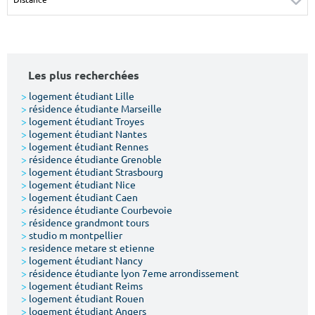
Surface min
Surface max
m²
m²
Les plus recherchées
Type de location
>
logement étudiant Lille
>
résidence étudiante Marseille
Colocation
>
logement étudiant Troyes
>
logement étudiant Nantes
Votre date d'entrée
>
logement étudiant Rennes
>
résidence étudiante Grenoble
>
logement étudiant Strasbourg
>
logement étudiant Nice
>
logement étudiant Caen
>
résidence étudiante Courbevoie
>
résidence grandmont tours
Chercher
>
studio m montpellier
>
residence metare st etienne
>
logement étudiant Nancy
>
résidence étudiante lyon 7eme arrondissement
>
logement étudiant Reims
>
logement étudiant Rouen
>
logement étudiant Angers