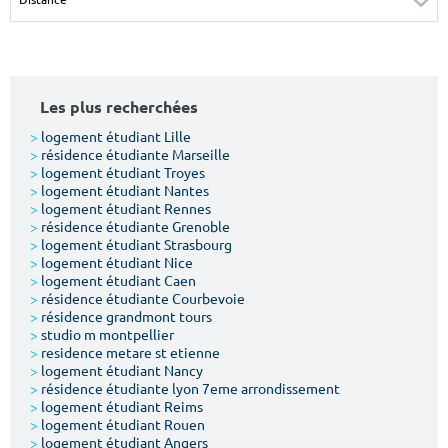
Surface min
Surface max
m²
m²
Les plus recherchées
Type de location
>
logement étudiant Lille
>
résidence étudiante Marseille
Colocation
>
logement étudiant Troyes
>
logement étudiant Nantes
Votre date d'entrée
>
logement étudiant Rennes
>
résidence étudiante Grenoble
>
logement étudiant Strasbourg
>
logement étudiant Nice
>
logement étudiant Caen
>
résidence étudiante Courbevoie
>
résidence grandmont tours
Chercher
>
studio m montpellier
>
residence metare st etienne
>
logement étudiant Nancy
>
résidence étudiante lyon 7eme arrondissement
>
logement étudiant Reims
>
logement étudiant Rouen
>
logement étudiant Angers