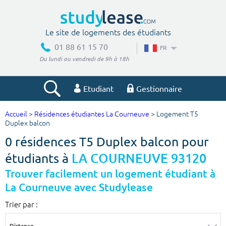
Le site de logements des étudiants
01 88 61 15 70
FR
Du lundi au vendredi de 9h à 18h
Etudiant
Gestionnaire
Accueil
>
Résidences étudiantes La Courneuve
> Logement T5
Votre recherche
Duplex balcon
0 résidences T5 Duplex balcon pour
Ville, école
étudiants à
LA COURNEUVE 93120
Trouver facilement un logement étudiant à
La Courneuve avec Studylease
Budget min
Budget max
Trier par :
€
€