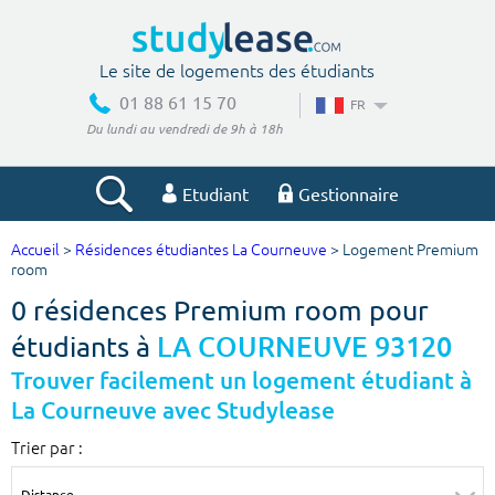
Le site de logements des étudiants
01 88 61 15 70
FR
Du lundi au vendredi de 9h à 18h
Etudiant
Gestionnaire
Accueil
>
Résidences étudiantes La Courneuve
> Logement Premium
Votre recherche
room
0 résidences Premium room pour
Ville, école
étudiants à
LA COURNEUVE 93120
Trouver facilement un logement étudiant à
La Courneuve avec Studylease
Budget min
Budget max
Trier par :
€
€