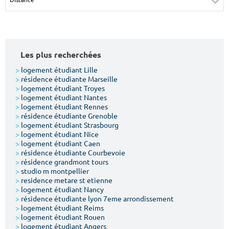
Surface min
Surface max
m²
m²
Les plus recherchées
Type de location
>
logement étudiant Lille
>
résidence étudiante Marseille
Colocation
>
logement étudiant Troyes
>
logement étudiant Nantes
Votre date d'entrée
>
logement étudiant Rennes
>
résidence étudiante Grenoble
>
logement étudiant Strasbourg
>
logement étudiant Nice
>
logement étudiant Caen
>
résidence étudiante Courbevoie
>
résidence grandmont tours
Chercher
>
studio m montpellier
>
residence metare st etienne
>
logement étudiant Nancy
>
résidence étudiante lyon 7eme arrondissement
>
logement étudiant Reims
>
logement étudiant Rouen
>
logement étudiant Angers