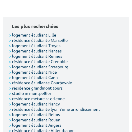
Surface min
Surface max
m²
m²
Les plus recherchées
Type de location
>
logement étudiant Lille
>
résidence étudiante Marseille
>
logement étudiant Troyes
Colocation
>
logement étudiant Nantes
>
logement étudiant Rennes
Votre date d'entrée
>
résidence étudiante Grenoble
>
logement étudiant Strasbourg
>
logement étudiant Nice
>
logement étudiant Caen
>
résidence étudiante Courbevoie
>
résidence grandmont tours
>
studio m montpellier
Chercher
>
residence metare st etienne
>
logement étudiant Nancy
>
résidence étudiante lyon 7eme arrondissement
>
logement étudiant Reims
>
logement étudiant Rouen
>
logement étudiant Angers
>
résidence étudiante Villeurbanne