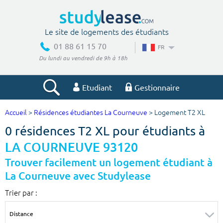
Le site de logements des étudiants
01 88 61 15 70
FR
Du lundi au vendredi de 9h à 18h
Etudiant
Gestionnaire
Accueil
>
Résidences étudiantes La Courneuve
> Logement T2 XL
Votre recherche
0 résidences T2 XL pour étudiants à
Ville, école
LA COURNEUVE 93120
Trouver facilement un logement étudiant à
La Courneuve avec Studylease
Budget min
Budget max
Trier par :
€
€