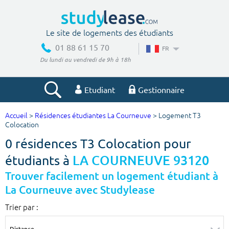
Le site de logements des étudiants
01 88 61 15 70
FR
Du lundi au vendredi de 9h à 18h
Etudiant
Gestionnaire
Accueil
>
Résidences étudiantes La Courneuve
> Logement T3
Votre recherche
Colocation
0 résidences T3 Colocation pour
Ville, école
étudiants à
LA COURNEUVE 93120
Trouver facilement un logement étudiant à
La Courneuve avec Studylease
Budget min
Budget max
Trier par :
€
€