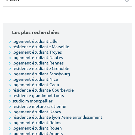
Surface min
Surface max
m²
m²
Les plus recherchées
Type de location
>
logement étudiant Lille
>
résidence étudiante Marseille
Colocation
>
logement étudiant Troyes
>
logement étudiant Nantes
Votre date d'entrée
>
logement étudiant Rennes
>
résidence étudiante Grenoble
>
logement étudiant Strasbourg
>
logement étudiant Nice
>
logement étudiant Caen
>
résidence étudiante Courbevoie
>
résidence grandmont tours
Chercher
>
studio m montpellier
>
residence metare st etienne
>
logement étudiant Nancy
>
résidence étudiante lyon 7eme arrondissement
>
logement étudiant Reims
>
logement étudiant Rouen
>
logement étudiant Angers