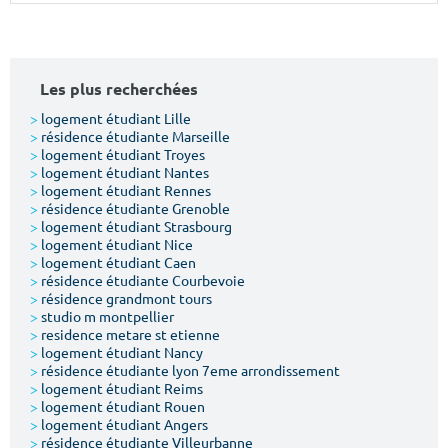
Surface min
Surface max
m²
m²
Les plus recherchées
Type de location
>
logement étudiant Lille
>
résidence étudiante Marseille
>
logement étudiant Troyes
Colocation
>
logement étudiant Nantes
>
logement étudiant Rennes
Votre date d'entrée
>
résidence étudiante Grenoble
>
logement étudiant Strasbourg
>
logement étudiant Nice
>
logement étudiant Caen
>
résidence étudiante Courbevoie
>
résidence grandmont tours
>
studio m montpellier
Chercher
>
residence metare st etienne
>
logement étudiant Nancy
>
résidence étudiante lyon 7eme arrondissement
>
logement étudiant Reims
>
logement étudiant Rouen
>
logement étudiant Angers
>
résidence étudiante Villeurbanne