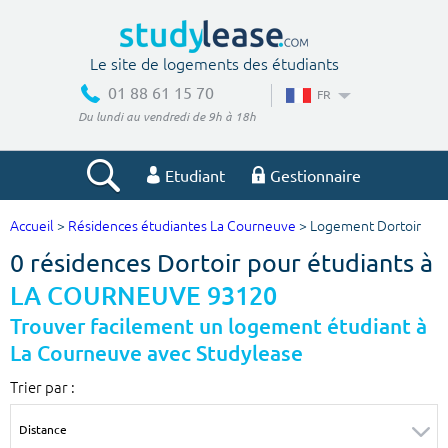
Le site de logements des étudiants
01 88 61 15 70
FR
Du lundi au vendredi de 9h à 18h
Etudiant
Gestionnaire
Accueil
>
Résidences étudiantes La Courneuve
> Logement Dortoir
Votre recherche
0 résidences Dortoir pour étudiants à
Ville, école
LA COURNEUVE 93120
Trouver facilement un logement étudiant à
La Courneuve avec Studylease
Budget min
Budget max
Trier par :
€
€