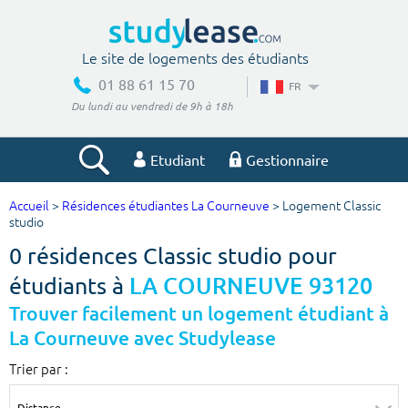
Le site de logements des étudiants
01 88 61 15 70
FR
Du lundi au vendredi de 9h à 18h
Etudiant
Gestionnaire
Accueil
>
Résidences étudiantes La Courneuve
> Logement Classic
Votre recherche
studio
0 résidences Classic studio pour
Ville, école
étudiants à
LA COURNEUVE 93120
Trouver facilement un logement étudiant à
La Courneuve avec Studylease
Budget min
Budget max
Trier par :
€
€