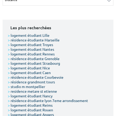
Surface min
Surface max
m²
m²
Les plus recherchées
Type de location
>
logement étudiant Lille
>
résidence étudiante Marseille
Colocation
>
logement étudiant Troyes
>
logement étudiant Nantes
Votre date d'entrée
>
logement étudiant Rennes
>
résidence étudiante Grenoble
>
logement étudiant Strasbourg
>
logement étudiant Nice
>
logement étudiant Caen
>
résidence étudiante Courbevoie
>
résidence grandmont tours
Chercher
>
studio m montpellier
>
residence metare st etienne
>
logement étudiant Nancy
>
résidence étudiante lyon 7eme arrondissement
>
logement étudiant Reims
>
logement étudiant Rouen
>
logement étudiant Angers