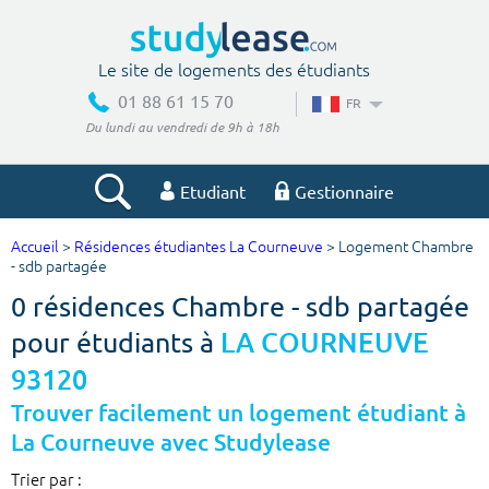
Le site de logements des étudiants
01 88 61 15 70
FR
Du lundi au vendredi de 9h à 18h
Etudiant
Gestionnaire
Accueil
>
Résidences étudiantes La Courneuve
> Logement Chambre
Votre recherche
- sdb partagée
0 résidences Chambre - sdb partagée
Ville, école
pour étudiants à
LA COURNEUVE
93120
Budget min
Budget max
Trouver facilement un logement étudiant à
La Courneuve avec Studylease
€
€
Trier par :