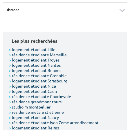
Surface min
Surface max
m²
m²
Type de location
Les plus recherchées
Colocation
>
logement étudiant Lille
>
résidence étudiante Marseille
Votre date d'entrée
>
logement étudiant Troyes
>
logement étudiant Nantes
>
logement étudiant Rennes
>
résidence étudiante Grenoble
>
logement étudiant Strasbourg
>
logement étudiant Nice
>
logement étudiant Caen
Chercher
>
résidence étudiante Courbevoie
>
résidence grandmont tours
>
studio m montpellier
>
residence metare st etienne
>
logement étudiant Nancy
>
résidence étudiante lyon 7eme arrondissement
>
logement étudiant Reims