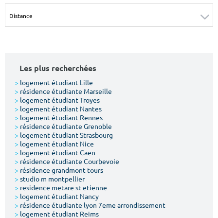
Surface min
Surface max
m²
m²
Type de location
Les plus recherchées
Colocation
>
logement étudiant Lille
>
résidence étudiante Marseille
Votre date d'entrée
>
logement étudiant Troyes
>
logement étudiant Nantes
>
logement étudiant Rennes
>
résidence étudiante Grenoble
>
logement étudiant Strasbourg
>
logement étudiant Nice
>
logement étudiant Caen
Chercher
>
résidence étudiante Courbevoie
>
résidence grandmont tours
>
studio m montpellier
>
residence metare st etienne
>
logement étudiant Nancy
>
résidence étudiante lyon 7eme arrondissement
>
logement étudiant Reims