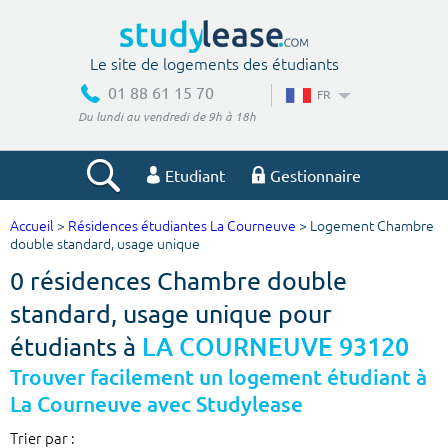
Le site de logements des étudiants
01 88 61 15 70
FR
Du lundi au vendredi de 9h à 18h
Etudiant
Gestionnaire
Accueil
>
Résidences étudiantes La Courneuve
> Logement Chambre
Votre recherche
double standard, usage unique
0 résidences Chambre double
Ville, école
standard, usage unique pour
étudiants à
LA COURNEUVE 93120
Budget min
Budget max
Trouver facilement un logement étudiant à
La Courneuve avec Studylease
€
€
Trier par :