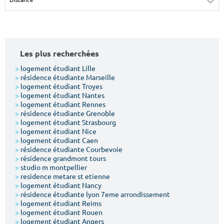
Surface min
Surface max
m²
m²
Les plus recherchées
Type de location
>
logement étudiant Lille
>
résidence étudiante Marseille
Colocation
>
logement étudiant Troyes
>
logement étudiant Nantes
Votre date d'entrée
>
logement étudiant Rennes
>
résidence étudiante Grenoble
>
logement étudiant Strasbourg
>
logement étudiant Nice
>
logement étudiant Caen
>
résidence étudiante Courbevoie
>
résidence grandmont tours
Chercher
>
studio m montpellier
>
residence metare st etienne
>
logement étudiant Nancy
>
résidence étudiante lyon 7eme arrondissement
>
logement étudiant Reims
>
logement étudiant Rouen
>
logement étudiant Angers