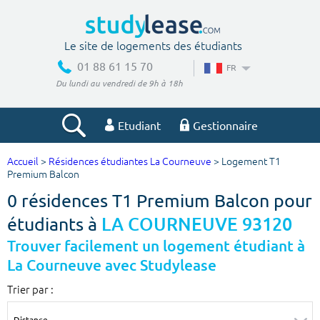
Le site de logements des étudiants
01 88 61 15 70
FR
Du lundi au vendredi de 9h à 18h
Etudiant
Gestionnaire
Accueil
>
Résidences étudiantes La Courneuve
> Logement T1
Votre recherche
Premium Balcon
0 résidences T1 Premium Balcon pour
Ville, école
étudiants à
LA COURNEUVE 93120
Trouver facilement un logement étudiant à
La Courneuve avec Studylease
Budget min
Budget max
Trier par :
€
€