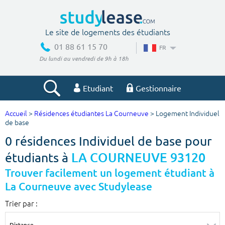
Le site de logements des étudiants
01 88 61 15 70
FR
Du lundi au vendredi de 9h à 18h
Etudiant
Gestionnaire
Accueil
>
Résidences étudiantes La Courneuve
> Logement Individuel
Votre recherche
de base
0 résidences Individuel de base pour
Ville, école
étudiants à
LA COURNEUVE 93120
Trouver facilement un logement étudiant à
La Courneuve avec Studylease
Budget min
Budget max
Trier par :
€
€