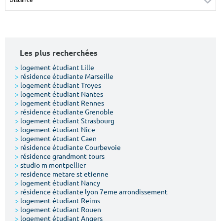
Surface min
Surface max
m²
m²
Les plus recherchées
Type de location
>
logement étudiant Lille
>
résidence étudiante Marseille
Colocation
>
logement étudiant Troyes
>
logement étudiant Nantes
Votre date d'entrée
>
logement étudiant Rennes
>
résidence étudiante Grenoble
>
logement étudiant Strasbourg
>
logement étudiant Nice
>
logement étudiant Caen
>
résidence étudiante Courbevoie
>
résidence grandmont tours
Chercher
>
studio m montpellier
>
residence metare st etienne
>
logement étudiant Nancy
>
résidence étudiante lyon 7eme arrondissement
>
logement étudiant Reims
>
logement étudiant Rouen
>
logement étudiant Angers