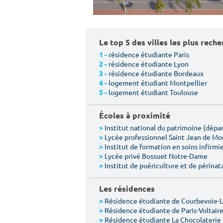
Le top 5 des villes les plus rech
résidence étudiante Paris
1 -
résidence étudiante Lyon
2 -
résidence étudiante Bordeaux
3 -
logement étudiant Montpellier
4 -
logement étudiant Toulouse
5 -
Écoles à proximité
Institut national du patrimoine (dép
>
Lycée professionnel Saint Jean de M
>
Institut de formation en soins infirmie
>
Lycée privé Bossuet Notre-Dame
>
Institut de puériculture et de périnat
>
Les résidences
Résidence étudiante de Courbevoie-
>
Résidence étudiante de Paris-Voltair
>
Résidence étudiante La Chocolaterie
>