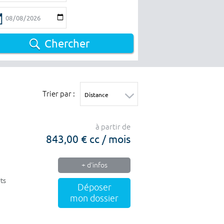
Chercher
Trier par :
à partir de
843,00 € cc / mois
+ d'infos
ts
Déposer
mon dossier