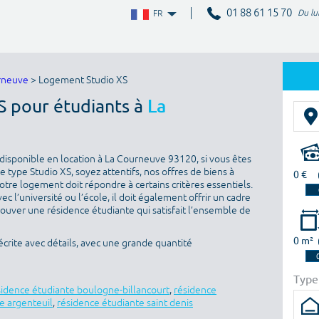
01 88 61 15 70
Du lu
FR
rneuve
> Logement Studio XS
S pour étudiants à
La
disponible en location à La Courneuve 93120, si vous êtes
 type Studio XS, soyez attentifs, nos offres de biens à
0 €
otre logement doit répondre à certains critères essentiels.
ec l’université ou l’école, il doit également offrir un cadre
rouver une résidence étudiante qui satisfait l’ensemble de
0 m²
rite avec détails, avec une grande quantité
Type
sidence étudiante boulogne-billancourt
,
résidence
e argenteuil
,
résidence étudiante saint denis