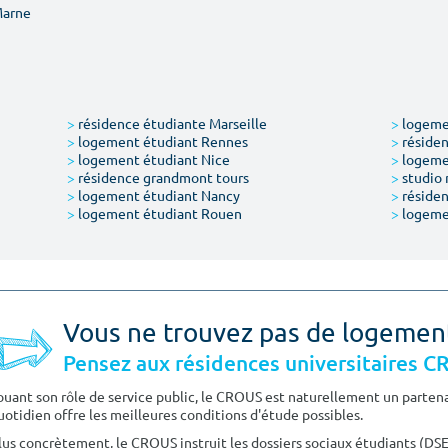
Marne
>
résidence étudiante Marseille
>
logemen
>
logement étudiant Rennes
>
résiden
>
logement étudiant Nice
>
logeme
>
résidence grandmont tours
>
studio 
>
logement étudiant Nancy
>
résiden
>
logement étudiant Rouen
>
logeme
Vous ne trouvez pas de logemen
Pensez aux résidences universitaires 
ouant son rôle de service public, le CROUS est naturellement un partenai
uotidien offre les meilleures conditions d'étude possibles.
lus concrètement, le CROUS instruit les dossiers sociaux étudiants (DS