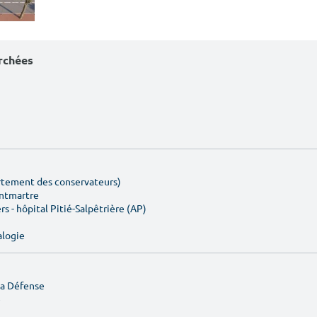
erchées
artement des conservateurs)
ontmartre
rs - hôpital Pitié-Salpêtrière (AP)
alogie
La Défense
e