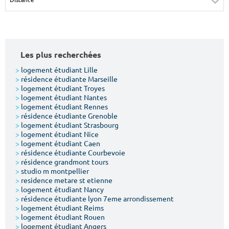
Surface min
Surface max
m²
m²
Les plus recherchées
Type de location
>
logement étudiant Lille
>
résidence étudiante Marseille
Colocation
>
logement étudiant Troyes
>
logement étudiant Nantes
Votre date d'entrée
>
logement étudiant Rennes
>
résidence étudiante Grenoble
>
logement étudiant Strasbourg
>
logement étudiant Nice
>
logement étudiant Caen
>
résidence étudiante Courbevoie
>
résidence grandmont tours
Chercher
>
studio m montpellier
>
residence metare st etienne
>
logement étudiant Nancy
>
résidence étudiante lyon 7eme arrondissement
>
logement étudiant Reims
>
logement étudiant Rouen
>
logement étudiant Angers