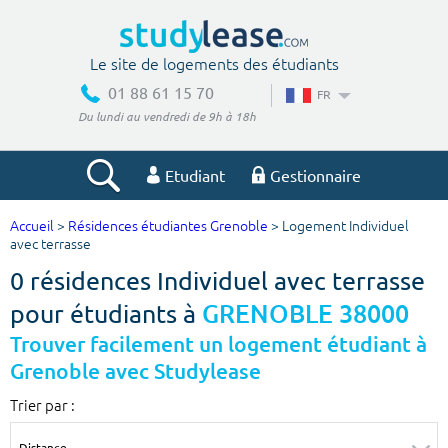
Le site de logements des étudiants
01 88 61 15 70
FR
Du lundi au vendredi de 9h à 18h
Etudiant
Gestionnaire
Accueil
>
Résidences étudiantes Grenoble
> Logement Individuel
Votre recherche
avec terrasse
0 résidences Individuel avec terrasse
Ville, école
pour étudiants à
GRENOBLE 38000
Trouver facilement un logement étudiant à
Grenoble avec Studylease
Budget min
Budget max
Trier par :
€
€