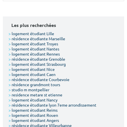
Surface min
Surface max
m²
m²
Les plus recherchées
Type de location
>
logement étudiant Lille
>
résidence étudiante Marseille
>
logement étudiant Troyes
Colocation
>
logement étudiant Nantes
>
logement étudiant Rennes
Votre date d'entrée
>
résidence étudiante Grenoble
>
logement étudiant Strasbourg
>
logement étudiant Nice
>
logement étudiant Caen
>
résidence étudiante Courbevoie
>
résidence grandmont tours
>
studio m montpellier
Chercher
>
residence metare st etienne
>
logement étudiant Nancy
>
résidence étudiante lyon 7eme arrondissement
>
logement étudiant Reims
>
logement étudiant Rouen
>
logement étudiant Angers
>
résidence étudiante Villeurbanne