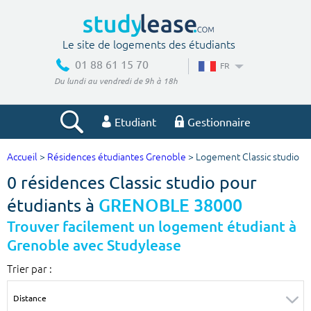
Le site de logements des étudiants
01 88 61 15 70
FR
Du lundi au vendredi de 9h à 18h
Etudiant
Gestionnaire
Accueil
>
Résidences étudiantes Grenoble
> Logement Classic studio
Votre recherche
0 résidences Classic studio pour
Ville, école
étudiants à
GRENOBLE 38000
Trouver facilement un logement étudiant à
Grenoble avec Studylease
Budget min
Budget max
Trier par :
€
€