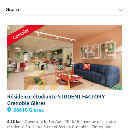
Surface min
Surface max
m²
m²
Type de location
Colocation
Votre date d'entrée
Chercher
Résidence étudiante STUDENT FACTORY
Grenoble Gières
38610 Gières
6.23 km
- Ouverture le 1er Août 2026 ! Bienvenue dans notre
résidence étudiante Student Factory Grenoble - Gières, une