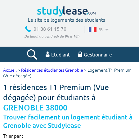
Le site de logements des étudiants
01 88 61 15 70
FR
Du lundi au vendredi de 9h à 18h
Etudiant
Gestionnaire
Accueil
>
Résidences étudiantes Grenoble
> Logement T1 Premium
Votre recherche
(Vue dégagée)
1 résidences T1 Premium (Vue
Ville, école
dégagée) pour étudiants à
GRENOBLE 38000
Budget min
Budget max
Trouver facilement un logement étudiant à
Grenoble avec Studylease
€
€
Trier par :