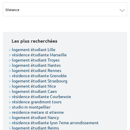
Surface min
Surface max
m²
m²
Type de location
Les plus recherchées
Colocation
>
logement étudiant Lille
>
résidence étudiante Marseille
Votre date d'entrée
>
logement étudiant Troyes
>
logement étudiant Nantes
>
logement étudiant Rennes
>
résidence étudiante Grenoble
>
logement étudiant Strasbourg
>
logement étudiant Nice
>
logement étudiant Caen
Chercher
>
résidence étudiante Courbevoie
>
résidence grandmont tours
>
studio m montpellier
>
residence metare st etienne
>
logement étudiant Nancy
>
résidence étudiante lyon 7eme arrondissement
>
logement étudiant Reims