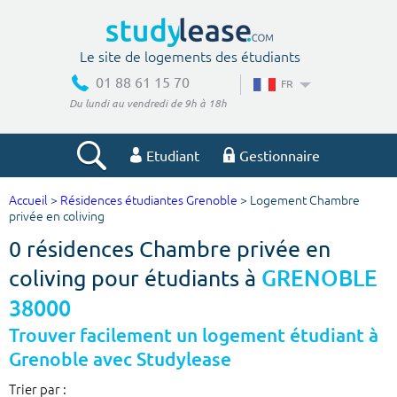
Le site de logements des étudiants
01 88 61 15 70
FR
Du lundi au vendredi de 9h à 18h
Etudiant
Gestionnaire
Accueil
>
Résidences étudiantes Grenoble
> Logement Chambre
Votre recherche
privée en coliving
0 résidences Chambre privée en
Ville, école
coliving pour étudiants à
GRENOBLE
38000
Budget min
Budget max
Trouver facilement un logement étudiant à
Grenoble avec Studylease
€
€
Trier par :